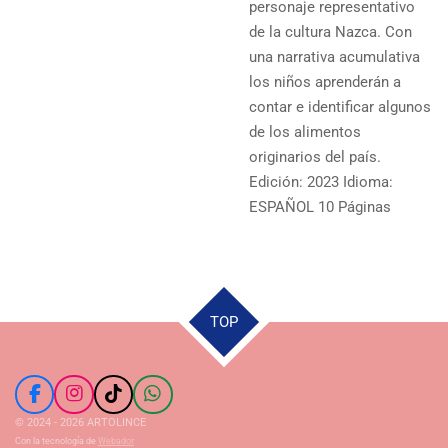
personaje representativo
de la cultura Nazca. Con
una narrativa acumulativa
los niños aprenderán a
contar e identificar algunos
de los alimentos
originarios del país.
Edición: 2023 Idioma:
ESPAÑOL 10 Páginas
TOP
F
I
T
W
a
n
i
h
© 2024 - 2026 ARTOLINCE
c
s
k
a
Con la tecnología de
Webador