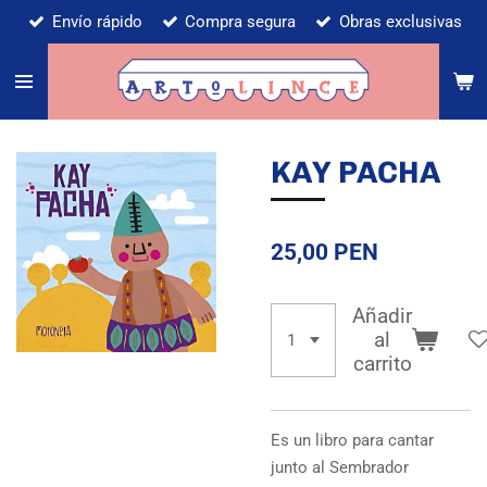
Envío rápido
Compra segura
Obras exclusivas
Ir
al
contenido
principal
KAY PACHA
25,00 PEN
Añadir
al
carrito
Es un libro para cantar
junto al Sembrador