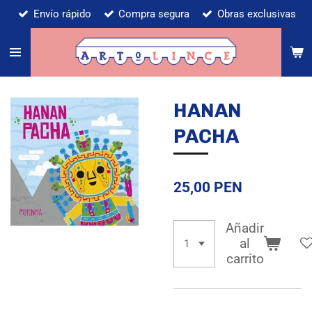
Envío rápido
Compra segura
Obras exclusivas
Ir
al
contenido
principal
HANAN
PACHA
25,00 PEN
Añadir
al
carrito