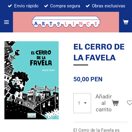
Envío rápido
Compra segura
Obras exclusivas
Ir
al
contenido
principal
EL CERRO DE
LA FAVELA
50,00 PEN
Añadir
al
carrito
El Cerro de la Favela es