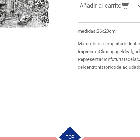
Añadir al carrito
medidas:26x20cm
Marcodemaderapintadodebla
ImpresionGlicenpapeldealgo
Representacionfuturistadelac
delcentrohistoricodelaciuda
TOP