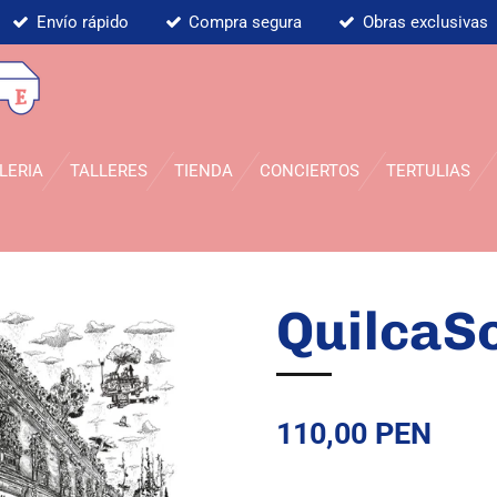
Envío rápido
Compra segura
Obras exclusivas
LERIA
TALLERES
TIENDA
CONCIERTOS
TERTULIAS
QuilcaS
110,00 PEN