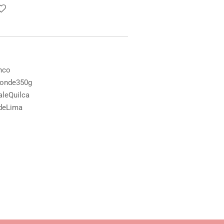
nco
donde350g
aleQuilca
ddeLima