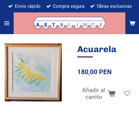
Envío rápido
Compra segura
Obras exclusivas
Ir
al
contenido
principal
Acuarela
180,00 PEN
Añadir al
carrito