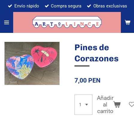
Envío rápido
Compra segura
Obras exclusivas
Ir
al
contenido
principal
Pines de
Corazones
7,00 PEN
Añadir
al
carrito