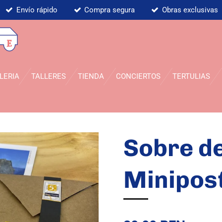
Envío rápido
Compra segura
Obras exclusivas
LERIA
TALLERES
TIENDA
CONCIERTOS
TERTULIAS
Sobre d
Minipos