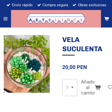
Envío rápido
Compra segura
Obras exclusivas
Ir
al
contenido
principal
VELA
SUCULENTA
20,00 PEN
Añadir
al
carrito